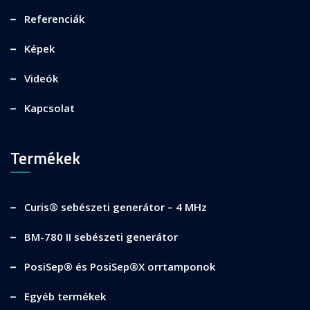
Referenciák
Képek
Videók
Kapcsolat
Termékek
Curis® sebészeti generátor – 4 MHz
BM-780 II sebészeti generátor
PosiSep® és PosiSep®X orrtamponok
Egyéb termékek