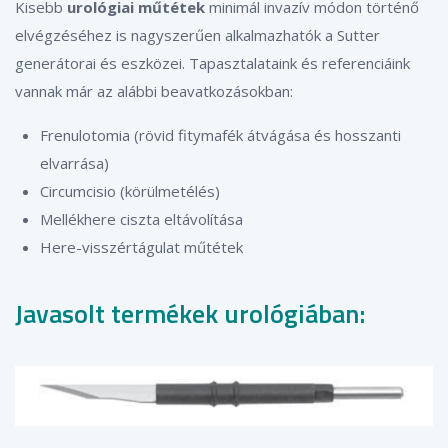
Kisebb
urológiai műtétek
minimál invazív módon történő
elvégzéséhez is nagyszerűen alkalmazhatók a Sutter
generátorai és eszközei. Tapasztalataink és referenciáink
vannak már az alábbi beavatkozásokban:
Frenulotomia (rövid fitymafék átvágása és hosszanti
elvarrása)
Circumcisio (körülmetélés)
Mellékhere ciszta eltávolítása
Here-visszértágulat műtétek
Javasolt termékek urológiában: