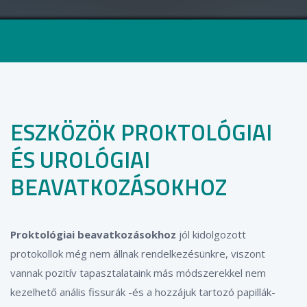
ESZKÖZÖK PROKTOLÓGIAI
ÉS UROLÓGIAI
BEAVATKOZÁSOKHOZ
Proktológiai beavatkozásokhoz
jól kidolgozott
protokollok még nem állnak rendelkezésünkre, viszont
vannak pozitív tapasztalataink más módszerekkel nem
kezelhető anális fissurák -és a hozzájuk tartozó papillák-