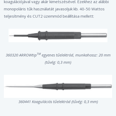
koagulációjával vagy akár kimetszésével. Ezekhez az alábbi
monopoláris tűk használatát javasoljuk kb. 40-50 Wattos
teljesítmény és CUT2 üzemmód beállítása mellett:
TM
360320 ARROWtip
egyenes tűelektród, munkahossz: 20 mm
(tűvég: 0,3 mm)
360441 Koagulációs tűelektród (tűvég: 0,3 mm)