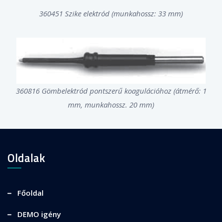
360451 Szike elektród (munkahossz: 33 mm)
360816 Gömbelektród pontszerű koagulációhoz (átmérő: 1
mm, munkahossz. 20 mm)
Oldalak
Főoldal
DEMO igény