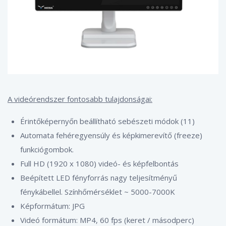
A videórendszer fontosabb tulajdonságai:
Érintőképernyőn beállítható sebészeti módok (11)
Automata fehéregyensúly és képkimerevítő (freeze)
funkciógombok.
Full HD (1920 x 1080) videó- és képfelbontás
Beépített LED fényforrás nagy teljesítményű
fénykábellel. Színhőmérséklet ~ 5000-7000K
Képformátum: JPG
Videó formátum: MP4, 60 fps (keret / másodperc)