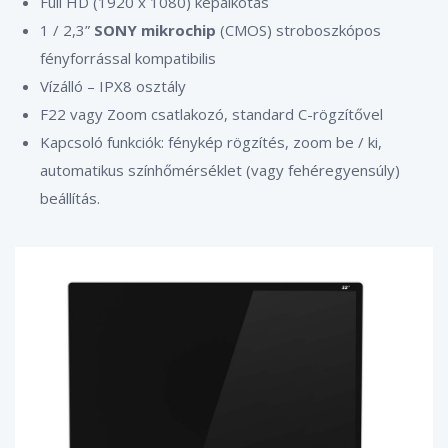
Full HD (1920 x 1080) képalkotás
1 / 2,3”
SONY mikrochip
(CMOS) stroboszkópos
fényforrással kompatibilis
Vízálló – IPX8 osztály
F22 vagy Zoom csatlakozó, standard C-rögzítővel
Kapcsoló funkciók: fénykép rögzítés, zoom be / ki,
automatikus színhőmérséklet (vagy fehéregyensúly)
beállítás.