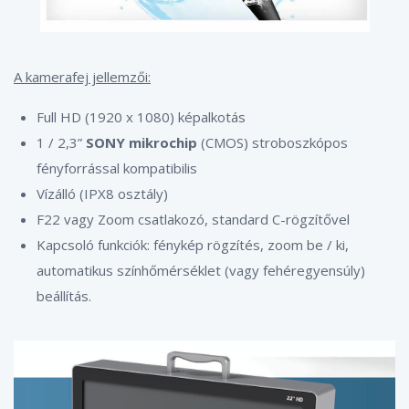
A kamerafej jellemzői:
Full HD (1920 x 1080) képalkotás
1 / 2,3”
SONY mikrochip
(CMOS) stroboszkópos
fényforrással kompatibilis
Vízálló (IPX8 osztály)
F22 vagy Zoom csatlakozó, standard C-rögzítővel
Kapcsoló funkciók: fénykép rögzítés, zoom be / ki,
automatikus színhőmérséklet (vagy fehéregyensúly)
beállítás.