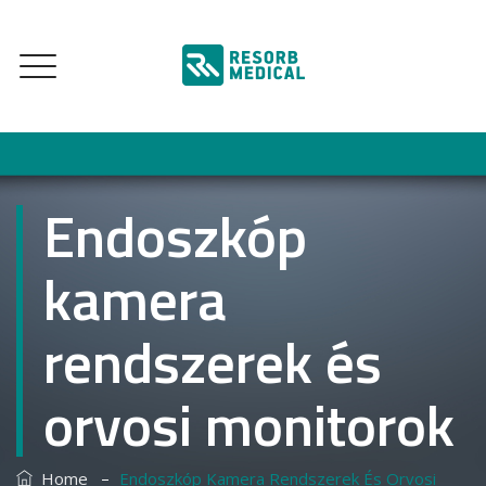
Endoszkóp
kamera
rendszerek és
orvosi monitorok
–
Home
Endoszkóp Kamera Rendszerek És Orvosi