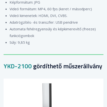
Képformátum: JPG
Videó formátum: MP4, 60 fps (keret / másodperc)
Videó kimenetek: HDMI, DVI, CVBS.
Adatrögzítés- és transzfer: USB pendrive
Automata fehéregyensúly és képkimerevítő (freeze)
funkciógombok
Súly: 9,85 kg
YKD-2100
gördíthető műszerállvány