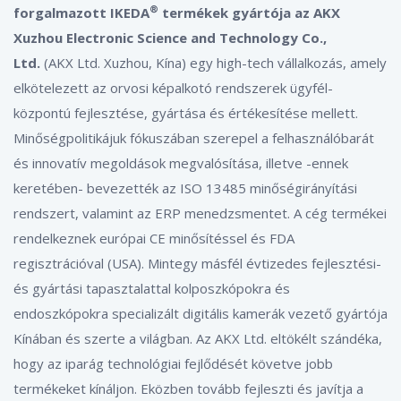
®
forgalmazott IKEDA
termékek gyártója
az AKX
Xuzhou Electronic Science and Technology Co.,
Ltd.
(AKX Ltd. Xuzhou, Kína) egy high-tech vállalkozás,
amely
elkötelezett az orvosi képalkotó rendszerek ügyfél-
központú fejlesztése, gyártása és értékesítése mellett.
Minőségpolitikájuk fókuszában szerepel a felhasználóbarát
és innovatív megoldások megvalósítása, illetve -ennek
keretében- bevezették az ISO 13485 minőségirányítási
rendszert, valamint az ERP menedzsmentet. A cég termékei
rendelkeznek európai CE minősítéssel és FDA
regisztrációval (USA). Mintegy másfél évtizedes fejlesztési-
és gyártási tapasztalattal kolposzkópokra és
endoszkópokra specializált digitális kamerák vezető gyártója
Kínában és szerte a világban. Az AKX Ltd. eltökélt szándéka,
hogy az iparág technológiai fejlődését követve jobb
termékeket kínáljon. Eközben tovább fejleszti és javítja a