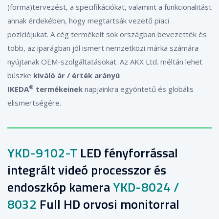
(forma)tervezést, a specifikációkat, valamint a funkcionalitást
annak érdekében, hogy megtartsák vezető piaci
pozíciójukat. A cég termékeit sok országban bevezették és
több, az iparágban jól ismert nemzetközi márka számára
nyújtanak OEM-szolgáltatásokat. Az AKX Ltd. méltán lehet
büszke
kiváló ár / érték arányú
®
IKEDA
termékeinek
napjainkra egyöntetű és globális
elismertségére.
YKD-9102-T
LED fényforrással
integrált videó processzor és
endoszkóp kamera
YKD-8024 /
8032
Full HD orvosi monitorral