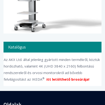
Katalógus
Az AKX Ltd. által jelenleg gyártott minden termékről, köztük
hordozható, valamint 4K (UHD 3840 x 2160) felbontású
rendszerekről és orvosi monitorokról ad bővebb
®
felvilágosítást az IKEDA
itt letölthető brosúrája!
Oldalak