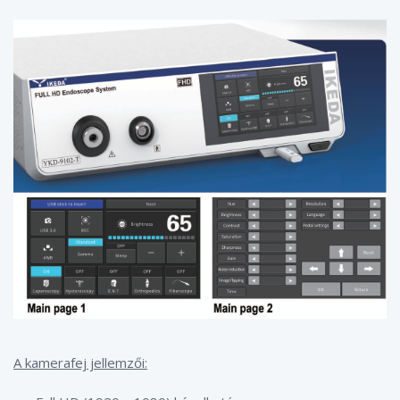
A kamerafej jellemzői: