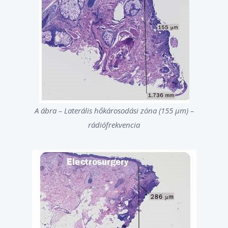
A ábra – Laterális hőkárosodási zóna (155 μm) –
rádiófrekvencia