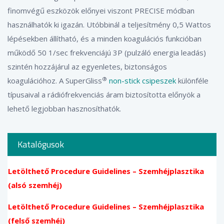
finomvégű eszközök előnyei viszont PRECISE módban
használhatók ki igazán. Utóbbinál a teljesítmény 0,5 Wattos
lépésekben állítható, és a minden koagulációs funkcióban
működő 50 1/sec frekvenciájú 3P (pulzáló energia leadás)
szintén hozzájárul az egyenletes, biztonságos
®
koagulációhoz. A SuperGliss
non-stick csipeszek
különféle
típusaival a rádiófrekvenciás áram biztosította előnyök a
lehető legjobban hasznosíthatók.
Katalógusok
Letölthető Procedure Guidelines – Szemhéjplasztika
(alsó szemhéj)
Letölthető Procedure Guidelines – Szemhéjplasztika
(felső szemhéj)