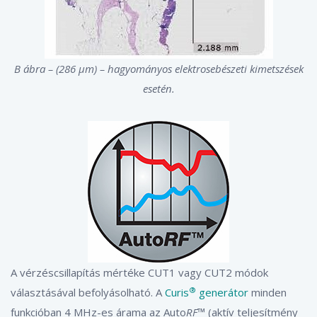
B ábra – (286 μm) – hagyományos elektrosebészeti kimetszések
esetén.
A vérzéscsillapítás mértéke CUT1 vagy CUT2 módok
®
választásával befolyásolható. A
Curis
generátor
minden
funkcióban 4 MHz-es árama az Auto
RF
™ (aktív teljesítmény