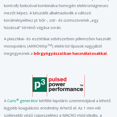
kontroll) funkcióval kombinálva homogén elektromágneses
mezőt képez. A készülék alkalmazkodik a változó
körülményekhez pl. bőr-, zsír- és izomszövetek „egy
húzással” történő vágása során.
A plasztikai- és esztétikai sebészetben jellemzően használt
TM
monopoláris (ARROW
tip
) elektród típusok nagyjából
megegyeznek a
bőrgyógyászatban használatosakkal.
®
A
Curis
generátor
kétféle bipoláris üzemmódjával a lehető
legjobb koagulációs eredmény érhető el. Az 1 mm-nél
szélesebb végű csipeszekhez a MACRO mód ideális, a